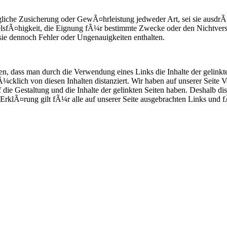
gliche Zusicherung oder GewÃ¤hrleistung jedweder Art, sei sie ausdr
delsfÃ¤higkeit, die Eignung fÃ¼r bestimmte Zwecke oder den Nichtve
sie dennoch Fehler oder Ungenauigkeiten enthalten.
, dass man durch die Verwendung eines Links die Inhalte der gelinkten
cklich von diesen Inhalten distanziert. Wir haben auf unserer Seite V
f die Gestaltung und die Inhalte der gelinkten Seiten haben. Deshalb di
e ErklÃ¤rung gilt fÃ¼r alle auf unserer Seite ausgebrachten Links und