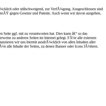
Ã¼cklich oder stillschweigend, zur VerfÃ¼gung. Ausgeschlossen sind
rstoÃŸ gegen Gesetze und Patente. Auch wenn wir davon ausgehen,
 Seite ggf. mit zu verantworten hat. Dies kann â€“ so das
erweise zu anderen Seiten im Internet gelegt. FÃ¼r alle externen
stanzieren wir uns hiermit ausdrÃ¼cklich von allen Inhalten aller
 fÃ¼r alle Inhalte der Seiten, zu denen Banner oder Icons fÃ¼hren.