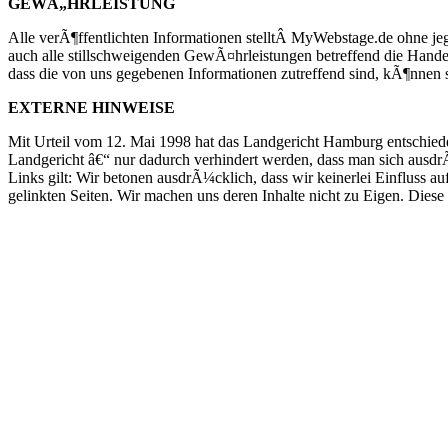
GEWÃ„HRLEISTUNG
Alle verÃ¶ffentlichten Informationen stelltÂ MyWebstage.de ohne je
auch alle stillschweigenden GewÃ¤hrleistungen betreffend die Han
dass die von uns gegebenen Informationen zutreffend sind, kÃ¶nnen 
EXTERNE HINWEISE
Mit Urteil vom 12. Mai 1998 hat das Landgericht Hamburg entschieden
Landgericht â€“ nur dadurch verhindert werden, dass man sich ausdrÃ¼
Links gilt: Wir betonen ausdrÃ¼cklich, dass wir keinerlei Einfluss au
gelinkten Seiten. Wir machen uns deren Inhalte nicht zu Eigen. Dies